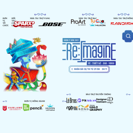
ĐƠN
ĐỐI
NHÀ TÀI TRỢ VÀNG
NHÀ TÀI TRỢ BẠC
NHÀ TÀI TRỢ ĐỒN
VỊ
TÁC
TỔ
CHIẾN
CHỨC
LƯỢC
BẢO TRỢ TRUYỀN THÔNG
ĐƠN VỊ ĐỒNG HÀNH