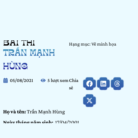
BÀI THI
Hạng mục: Vẽ minh họa
TRẦN MẠNH
HÙNG
05/08/2021
5 lượt xem
Chia
sẻ
Họ và tên:
Trần Mạnh Hùng
Ngày tháng năm sinh:
17/04/2001
Tỉnh/ Thành phố đang sinh sống:
TP Hồ Chí Minh