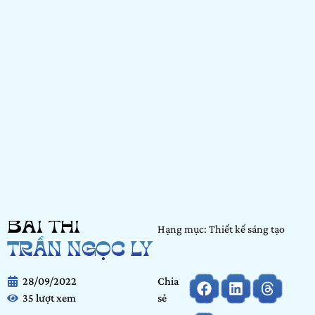
BÀI THI
Hạng mục: Thiết kế sáng tạo
TRẦN NGỌC LY
28/09/2022
Chia
35 lượt xem
sẻ