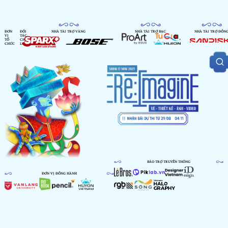
ĐƠN
ĐỐI
NHÀ TÀI TRỢ VÀNG
NHÀ TÀI TRỢ BẠC
NHÀ TÀI TRỢ ĐỒN
VỊ
TÁC
TỔ
CHIẾN
CHỨC
LƯỢC
BẢO TRỢ TRUYỀN THÔNG
ĐƠN VỊ ĐỒNG HÀNH