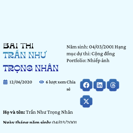
BÀI THI
Năm sinh: 04/03/2001 Hạng
mục dự thi: Cộng đồng
TRẦN NHƯ
Portfolio: Nhiếp ảnh
TRỌNG NHÂN
12/06/2020
6 lượt xem
Chia
sẻ
Họ và tên:
Trần Như Trọng Nhân
Ngày tháng năm sinh:
04/03/2001
Tỉnh/ Thành phố đang sinh sống:
Ninh thuận