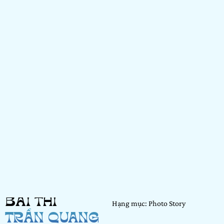
BÀI THI
Hạng mục: Photo Story
TRẦN QUANG