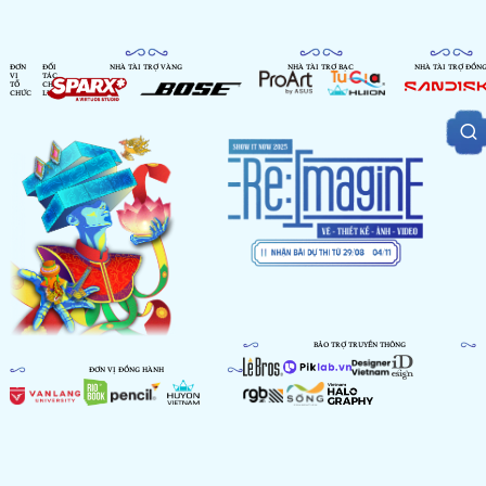
ĐƠN
ĐỐI
NHÀ TÀI TRỢ VÀNG
NHÀ TÀI TRỢ BẠC
NHÀ TÀI TRỢ ĐỒN
VỊ
TÁC
TỔ
CHIẾN
CHỨC
LƯỢC
BẢO TRỢ TRUYỀN THÔNG
ĐƠN VỊ ĐỒNG HÀNH