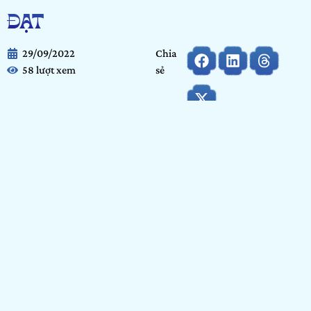
ĐẠT
29/09/2022
Chia
58 lượt xem
sẻ
Họ và tên:
Trần Quang Đạt
Ngày tháng năm sinh:
21/08/2003
Tỉnh/ Thành phố đang sinh sống:
Hà Nội
Nơi học tập/ Công tác:
Arena Multimedia
Bảng dự thi:
Bảng Arenaites
Hạng mục:
Nhiếp ảnh
GIỚI THIỆU BẢN THÂN
Chào mọi người, mình là Đạt đến từ Hà Nội. Mình là một