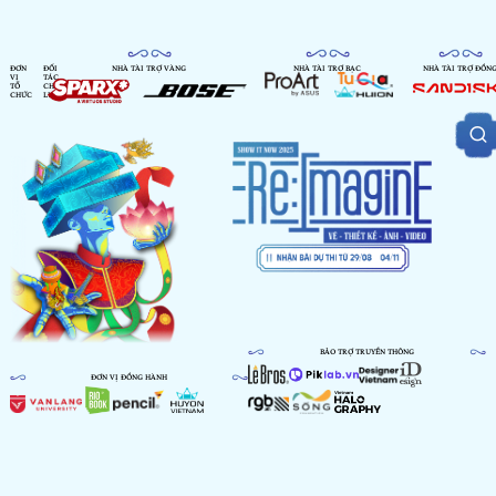
ĐƠN
ĐỐI
NHÀ TÀI TRỢ VÀNG
NHÀ TÀI TRỢ BẠC
NHÀ TÀI TRỢ ĐỒN
VỊ
TÁC
TỔ
CHIẾN
CHỨC
LƯỢC
BẢO TRỢ TRUYỀN THÔNG
ĐƠN VỊ ĐỒNG HÀNH