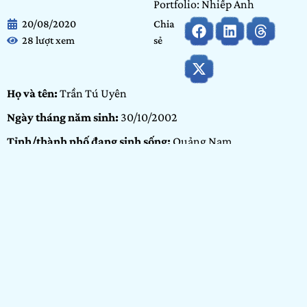
Portfolio: Nhiếp Ảnh
20/08/2020
Chia
28 lượt xem
sẻ
Họ và tên:
Trần Tú Uyên
Ngày tháng năm sinh:
30/10/2002
Tỉnh/thành phố đang sinh sống:
Quảng Nam
Nơi học tập/Công tác:
Vừa tốt nghiệp THPT
Hạng mục dự thi:
Cộng đồng
Portfolio:
Nhiếp ảnh
GIỚI THIỆU BẢN