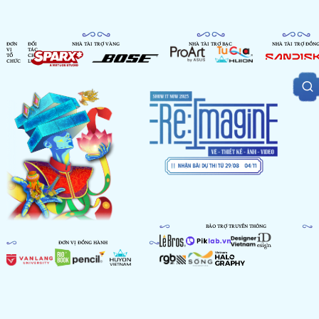
ĐƠN
ĐỐI
NHÀ TÀI TRỢ VÀNG
NHÀ TÀI TRỢ BẠC
NHÀ TÀI TRỢ ĐỒN
VỊ
TÁC
TỔ
CHIẾN
CHỨC
LƯỢC
BẢO TRỢ TRUYỀN THÔNG
ĐƠN VỊ ĐỒNG HÀNH