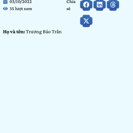
03/10/2022
Chia
35 lượt xem
sẻ
Họ và tên:
Trương Bảo Trân
Ngày tháng năm sinh:
30/08/2006
Tỉnh/ Thành phố đang sinh sống:
Hà Nội
Nơi học tập/ Công tác:
Reigate Grammar School Vietnam
Bảng dự thi:
Bảng Cộng đồng
Hạng mục:
Vẽ
GIỚI THIỆU BẢN THÂN
Em là một học sinh cấp 3, hiện giờ lớp 11 mong muốn được
theo ngành thời trang. Lớn lên bố mẹ luôn “xui” em vào
những ngành nghệ thuật, có dand, múa, hát, nhưng art là
môn mà em cảm thấy thoải mái cũng như là đam mê nhất. Ở