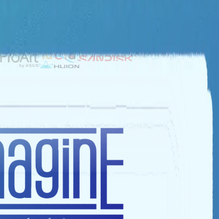
NHÀ TÀI TRỢ BẠC
NHÀ TÀI TRỢ ĐỒNG