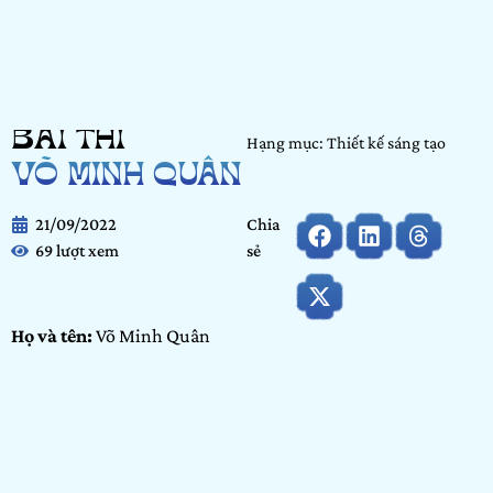
BÀI THI
Hạng mục: Thiết kế sáng tạo
VÕ MINH QUÂN
21/09/2022
Chia
69 lượt xem
sẻ
Họ và tên:
Võ Minh Quân
Ngày tháng năm sinh:
05/04/2001
Tỉnh/ Thành phố đang sinh sống:
Hồ Chí Minh
Nơi học tập/ Công tác:
Công ty TNHH Simatai
Bảng dự thi:
Bảng
cộng đồng