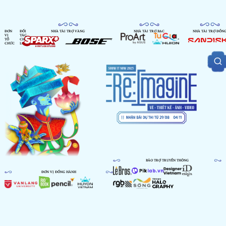
ĐƠN
ĐỐI
NHÀ TÀI TRỢ VÀNG
NHÀ TÀI TRỢ BẠC
NHÀ TÀI TRỢ ĐỒN
VỊ
TÁC
TỔ
CHIẾN
CHỨC
LƯỢC
BẢO TRỢ TRUYỀN THÔNG
ĐƠN VỊ ĐỒNG HÀNH