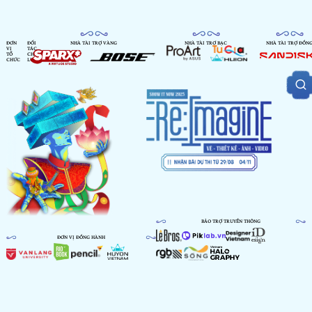
ĐƠN
ĐỐI
NHÀ TÀI TRỢ VÀNG
NHÀ TÀI TRỢ BẠC
NHÀ TÀI TRỢ ĐỒN
VỊ
TÁC
TỔ
CHIẾN
CHỨC
LƯỢC
BẢO TRỢ TRUYỀN THÔNG
ĐƠN VỊ ĐỒNG HÀNH