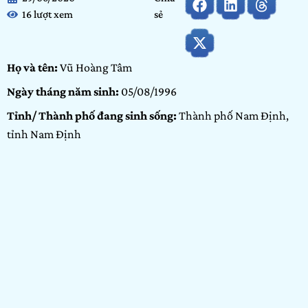
16 lượt xem
sẻ
Họ và tên:
Vũ Hoàng Tâm
Ngày tháng năm sinh:
05/08/1996
Tỉnh/ Thành phố đang sinh sống:
Thành phố Nam Định,
tỉnh Nam Định
Nơi học tập/ Công tác:
Công ty cổ phần cấp nước Nam Định,
Trực Ninh 2
Hạng mục dự thi:
Công động
Portfolio:
Nhiếp ảnh
GIỚI THIỆU BẢN