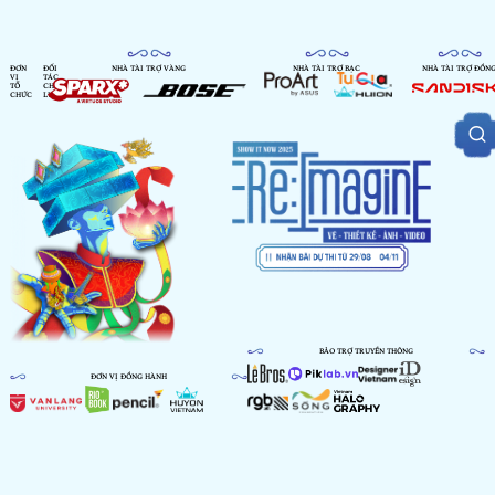
ĐƠN
ĐỐI
NHÀ TÀI TRỢ VÀNG
NHÀ TÀI TRỢ BẠC
NHÀ TÀI TRỢ ĐỒN
VỊ
TÁC
TỔ
CHIẾN
CHỨC
LƯỢC
BẢO TRỢ TRUYỀN THÔNG
ĐƠN VỊ ĐỒNG HÀNH