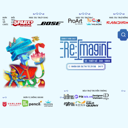
ĐƠN
ĐỐI
NHÀ TÀI TRỢ VÀNG
NHÀ TÀI TRỢ BẠC
NHÀ TÀI TRỢ ĐỒN
VỊ
TÁC
TỔ
CHIẾN
CHỨC
LƯỢC
BẢO TRỢ TRUYỀN THÔNG
ĐƠN VỊ ĐỒNG HÀNH