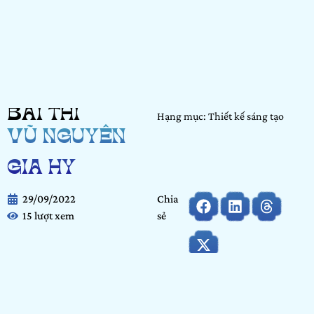
BÀI THI
Hạng mục: Thiết kế sáng tạo
VŨ NGUYỄN
GIA HY
29/09/2022
Chia
15 lượt xem
sẻ
Họ và tên:
Vũ Nguyễn Gia Hy
Ngày tháng năm sinh:
29/01/2004