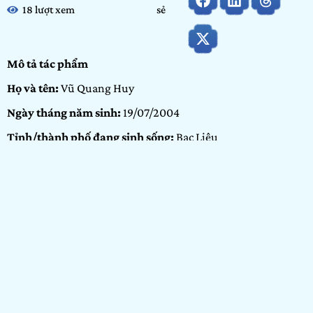
18 lượt xem
sẻ
Mô tả tác phẩm
Họ và tên:
Vũ Quang Huy
Ngày tháng năm sinh:
19/07/2004
Tỉnh/thành phố đang sinh sống:
Bạc Liêu
Nơi học tập/Công tác
: Trường THPT Chuyên Bạc Liêu
Hạng mục dự thi:
Cộng đồng
Portfolio:
Nhiếp ảnh
GIỚI THIỆU BẢN
THÂN