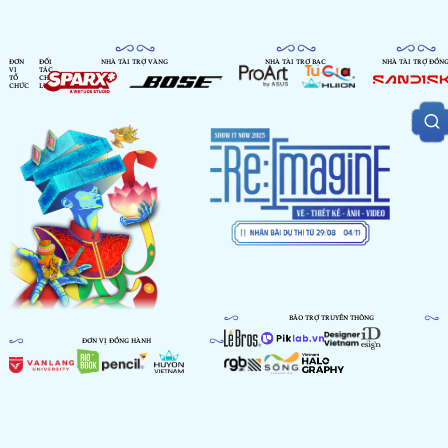
ĐƠN
ĐỐI
NHÀ TÀI TRỢ VÀNG
NHÀ TÀI TRỢ BẠC
NHÀ TÀI TRỢ ĐỒN
VỊ
TÁC
TỔ
CHIẾN
CHỨC
LƯỢC
BẢO TRỢ TRUYỀN THÔNG
ĐƠN VỊ ĐỒNG HÀNH