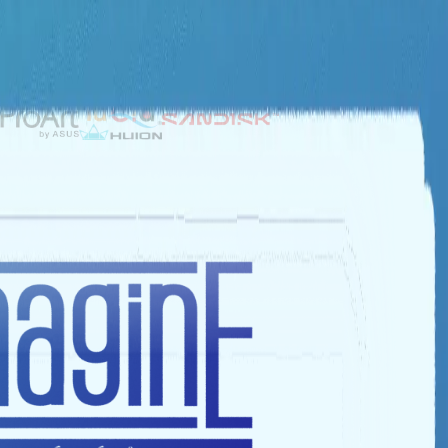
NHÀ TÀI TRỢ BẠC
NHÀ TÀI TRỢ ĐỒNG