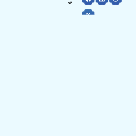
sẻ
Họ và tên:
Bạch Nhật Minh
Ngày tháng năm sinh:
02/05/2000
Nơi học tập/ Công tác:
Arena Multimedia
Hạng mục:
Thiết kế sáng tạo
Bảng dự thi:
Học viên
GIỚI THIỆU BẢN THÂN
Là một cựu học viên Arena – nơi đã nuôi dưỡng niềm đam
mê sáng tạo trong tôi – tôi luôn xem Show It NOW là nơi lý
tưởng để ‘chuyển hóa’ mọi ý tưởng. Tôi cực kỳ hào hứng với
chủ đề ‘Re-Imagine’ năm nay, bởi tôi tin rằng văn hóa truyền
thống Việt Nam không hề cũ, mà chỉ đang chờ được kể lại