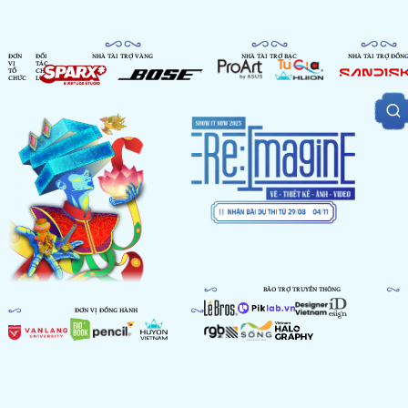
ĐƠN
ĐỐI
NHÀ TÀI TRỢ VÀNG
NHÀ TÀI TRỢ BẠC
NHÀ TÀI TRỢ ĐỒN
VỊ
TÁC
TỔ
CHIẾN
CHỨC
LƯỢC
BẢO TRỢ TRUYỀN THÔNG
ĐƠN VỊ ĐỒNG HÀNH